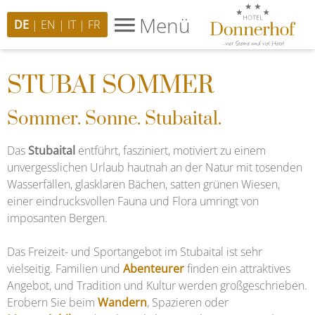
Fulpmes im Stubaital
Menü
DE
EN
IT
FR
STUBAI SOMMER
Sommer. Sonne. Stubaital.
Das
Stubaital
entführt, fasziniert, motiviert zu einem
unvergesslichen Urlaub hautnah an der Natur mit tosenden
Wasserfällen, glasklaren Bächen, satten grünen Wiesen,
einer eindrucksvollen Fauna und Flora umringt von
imposanten Bergen.
Das Freizeit- und Sportangebot im Stubaital ist sehr
vielseitig. Familien und
Abenteurer
finden ein attraktives
Angebot, und Tradition und Kultur werden großgeschrieben.
Erobern Sie beim
Wandern
, Spazieren oder